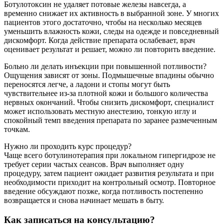
Ботулотоксин не удаляет потовые железы навсегда, а
временно снижает их активность в выбранной зоне. У многих
пациентов этого достаточно, чтобы на несколько месяцев
уменьшить влажность кожи, следы на одежде и повседневный
дискомфорт. Когда действие препарата ослабевает, врач
оценивает результат и решает, можно ли повторить введение.
Больно ли делать инъекции при повышенной потливости?
Ощущения зависят от зоны. Подмышечные впадины обычно
переносятся легче, а ладони и стопы могут быть
чувствительнее из-за плотной кожи и большого количества
нервных окончаний. Чтобы снизить дискомфорт, специалист
может использовать местную анестезию, тонкую иглу и
спокойный темп введения препарата по заранее размеченным
точкам.
Нужно ли проходить курс процедур?
Чаще всего ботулинотерапия при локальном гипергидрозе не
требует серии частых сеансов. Врач выполняет одну
процедуру, затем пациент ожидает развития результата и при
необходимости приходит на контрольный осмотр. Повторное
введение обсуждают позже, когда потливость постепенно
возвращается и снова начинает мешать в быту.
Как записаться на консультацию?