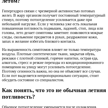
летом?
Гипергидроз связан с чрезмерной активностью потовых
желез. В жару организм получает постоянный температурный
стимул, поэтому потоотделение усиливается даже при
небольшой нагрузке. Если у человека уже есть локальная
повышенная потливость подмышек, ладоней, стоп, лица или
головы, лето делает симптомы заметнее: появляются мокрые
следы, скольжение предметов в руках, раздражение кожи,
запах и желание избегать близкого контакта.
На выраженность симптомов влияет не только температура
воздуха. Плотные синтетические ткани, закрытая обувь,
рюкзаки с плотной спинкой, горячие напитки, острая еда,
алкоголь, стресс и резкие переходы из кондиционированного
помещения на улицу могут усиливать потоотделение.
Поэтому сезонность важна, но она не объясняет все случаи.
Если пот выделяется непропорционально ситуации, стоит
обсудить состояние со специалистом.
Как понять, что это не обычная летняя
потливость?
Обычное потоотделение уменьшается после охлаждения,