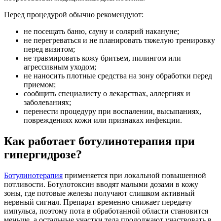
Перед процедурой обычно рекомендуют:
не посещать баню, сауну и солярий накануне;
не перегреваться и не планировать тяжелую тренировку
перед визитом;
не травмировать кожу бритьем, пилингом или
агрессивным уходом;
не наносить плотные средства на зону обработки перед
приемом;
сообщить специалисту о лекарствах, аллергиях и
заболеваниях;
перенести процедуру при воспалении, высыпаниях,
повреждениях кожи или признаках инфекции.
Как работает ботулинотерапия при
гипергидрозе?
Ботулинотерапия
применяется при локальной повышенной
потливости. Ботулотоксин вводят малыми дозами в кожу
зоны, где потовые железы получают слишком активный
нервный сигнал. Препарат временно снижает передачу
импульса, поэтому пота в обработанной области становится
меньше, а остальные участки тела продолжают участвовать в