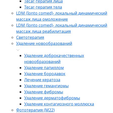
Tecar-терапия лица
Tecar-терапия тела
LDM (Ionto comed)- локальный динамический
массаж лица омоложение
LDM (Ionto comed)- локальный динамический
массаж лица реабилитация
Светотерапия
Удаление новообразований
Удаление доброкачественных
новообразований
Удаление папиллом
Удаление бородавок
Лечение кератоза
Удаление гемангиомы
Удаление фибромы
Удаление дерматофибромы
Удаление контагиозного моллюска
Фототерапия (М22)